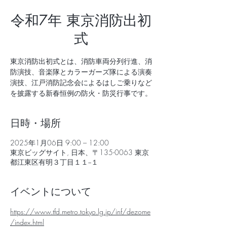
令和7年 東京消防出初
式
東京消防出初式とは、消防車両分列行進、消
防演技、音楽隊とカラーガーズ隊による演奏
演技、江戸消防記念会によるはしご乗りなど
を披露する新春恒例の防火・防災行事です。
日時・場所
2025年1月06日 9:00 – 12:00
東京ビッグサイト, 日本、〒135-0063 東京
都江東区有明３丁目１１−１
イベントについて
https://www.tfd.metro.tokyo.lg.jp/inf/dezome
/index.html